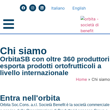
Italiano
English
Chi siamo
OrbitaSB con oltre 360 produttori
esporta prodotti ortofrutticoli a
livello internazionale
Home
»
Chi siamo
Entra nell'orbita
Orbita
Soc.Cons. a.r.l.
Società Benefit è la società commerciale