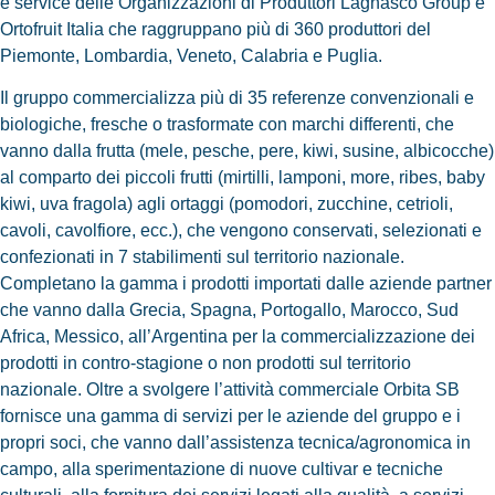
e service delle Organizzazioni di Produttori Lagnasco Group e
Ortofruit Italia
che raggruppano più di
360 produttori
del
Piemonte, Lombardia, Veneto, Calabria e Puglia.
Il gruppo commercializza più di 35 referenze convenzionali e
biologiche, fresche o trasformate con marchi differenti, che
vanno dalla frutta (mele, pesche, pere, kiwi, susine, albicocche)
al comparto dei piccoli frutti (mirtilli, lamponi, more, ribes, baby
kiwi, uva fragola) agli ortaggi (pomodori, zucchine, cetrioli,
cavoli, cavolfiore, ecc.), che vengono conservati, selezionati e
confezionati in 7 stabilimenti sul territorio nazionale.
Completano la gamma i prodotti importati dalle aziende partner
che vanno dalla Grecia, Spagna, Portogallo, Marocco, Sud
Africa, Messico, all’Argentina per la commercializzazione dei
prodotti in contro-stagione o non prodotti sul territorio
nazionale. Oltre a svolgere l’attività commerciale Orbita SB
fornisce una gamma di servizi per le aziende del gruppo e i
propri soci, che vanno dall’assistenza tecnica/agronomica in
campo, alla sperimentazione di nuove cultivar e tecniche